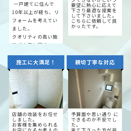
一戸建てに住んで
要望に熱心に応えて
下さり最遊な提案を
10年以上が経ち、リ
して下さいました。
フォームを考えてい
こちらに依頼して良
かったです。
ました。
クオリティの高い施
工が人気と聞き、こ
ちらでお願いするこ
とにしました。
施工に大満足！
親切丁寧な対応
納得のいくプランを
ご提案してください
ました。
店舗の改装をお任せ
予算面や思い通り に
しました。
できるのか不安でし
お客様を集められる
た。
お店になるか素人の
来て下さった方が非