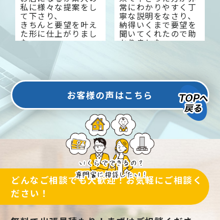
私に様々な提案をし
常にわかりやすく丁
て下さり、
寧な説明をなさり、
きちんと要望を叶え
納得いくまで要望を
た形に仕上がりまし
聞いてくれたので助
た。
かりました。
今では来客数も増え
大変感謝しておりま
大変満足していま
す。
す。
お客様の声はこちら
どんなご相談でも大歓迎！お気軽にご相談く
ださい！