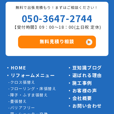
無料で出張見積もり！まずはご相談ください！
050-3647-2744
【受付時間】09：00〜18：00(土日祝 定休)
無料見積り相談
HOME
豆知識ブログ
リフォームメニュー
選ばれる理由
クロス張替え
施工事例
フローリング・床張替え
お客様の声
障子・ふすま張替え
会社概要
畳張替え
お問い合わせ
バリアフリー
窓・シャッター交換