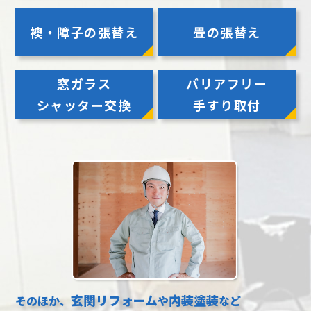
襖・障子の張替え
畳の張替え
窓ガラス
バリアフリー
シャッター交換
手すり取付
玄関リフォーム
内装塗装
そのほか、
や
など