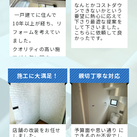
なんとかコストダウ
ンできないかという
一戸建てに住んで
要望に熱心に応えて
下さり最遊な提案を
10年以上が経ち、リ
して下さいました。
フォームを考えてい
こちらに依頼して良
かったです。
ました。
クオリティの高い施
工が人気と聞き、こ
ちらでお願いするこ
とにしました。
施工に大満足！
親切丁寧な対応
納得のいくプランを
ご提案してください
ました。
店舗の改装をお任せ
予算面や思い通り に
しました。
できるのか不安でし