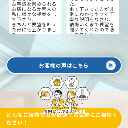
お客様を集められる
た。
お店になるか素人の
来て下さった方が非
私に様々な提案をし
常にわかりやすく丁
て下さり、
寧な説明をなさり、
きちんと要望を叶え
納得いくまで要望を
た形に仕上がりまし
聞いてくれたので助
た。
かりました。
今では来客数も増え
大変感謝しておりま
大変満足していま
す。
す。
お客様の声はこちら
どんなご相談でも大歓迎！お気軽にご相談く
ださい！